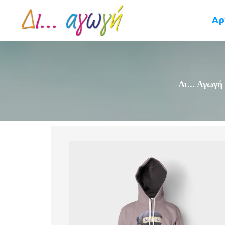
Αρ
Δι... Αγωγή