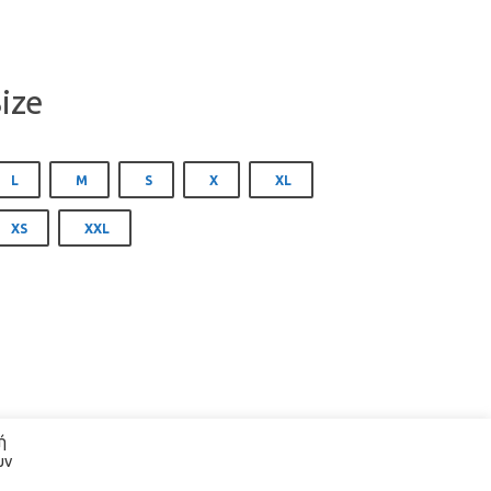
ize
 
 
 
 
L
M
S
X
XL
 
XS
XXL
 
ν 