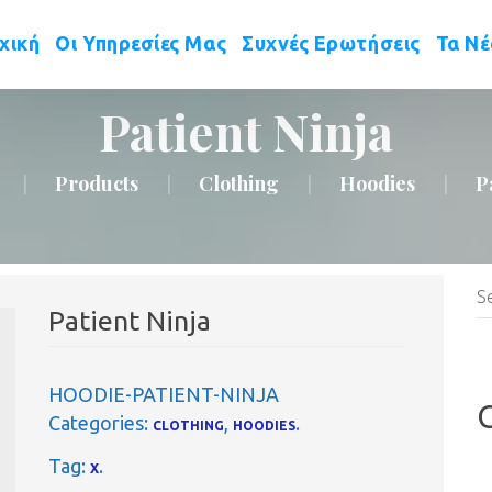
 
 
 
χική
Οι Υπηρεσίες Μας
Συχνές Ερωτήσεις
Τα Ν
Patient Ninja
Product
Clothing
Hoodie
P
|
|
|
|
Patient Ninja
HOODIE-PATIENT-NINJA
Categories: 
, 
.
CLOTHING
HOODIES
Tag:
 
.
X