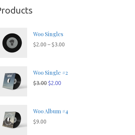
Product
Woo Single
$
2.00
 – 
$
3.00
Woo Single #2
$
3.00
 
$
2.00
Woo Album #4
$
9.00