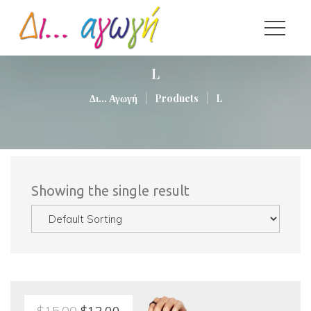
L
|
|
Δι... Αγωγή
Product
L
 Showing the single result
$
15.00
 
$
12.00