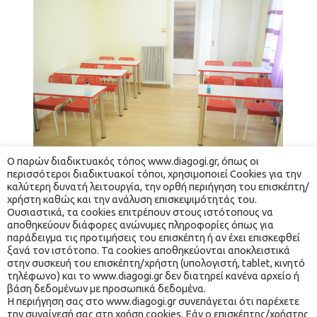
Ο παρών διαδικτυακός τόπος www.diagogi.gr, όπως οι 
περισσότεροι διαδικτυακοί τόποι, χρησιμοποιεί Cookies για την 
ΑΊΘΟΥΣΑ 1
καλύτερη δυνατή λειτουργία, την ορθή περιήγηση του επισκέπτη/
Αίθουσα 1
χρήστη καθώς και την ανάλυση επισκεψιμότητάς του. 
Ουσιαστικά, τα cookies επιτρέπουν στους ιστότοπους να 
αποθηκεύουν διάφορες ανώνυμες πληροφορίες όπως για 
παράδειγμα τις προτιμήσεις του επισκέπτη ή αν έχει επισκεφθεί 
ξανά τον ιστότοπο. Τα cookies αποθηκεύονται αποκλειστικά 
στην συσκευή του επισκέπτη/χρήστη (υπολογιστή, tablet, κινητό 
τηλέφωνο) και το www.diagogi.gr δεν διατηρεί κανένα αρχείο ή 
βάση δεδομένων με προσωπικά δεδομένα.
 Η περιήγηση σας στο www.diagogi.gr συνεπάγεται ότι παρέχετε 
την συναίνεσή σας στη χρήση cookies. Εάν ο επισκέπτης/χρήστης 