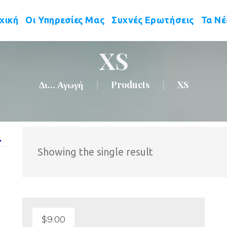
 
 
 
χική
Οι Υπηρεσίες Μας
Συχνές Ερωτήσεις
Τα Ν
XS
Δι... Αγωγή
Product
XS
|
|
 Showing the single result
$
9.00