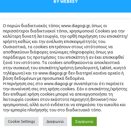
BY 
WEBKEY
Ο παρών διαδικτυακός τόπος www.diagogi.gr, όπως οι 
περισσότεροι διαδικτυακοί τόποι, χρησιμοποιεί Cookies για την 
καλύτερη δυνατή λειτουργία, την ορθή περιήγηση του επισκέπτη/
χρήστη καθώς και την ανάλυση επισκεψιμότητάς του. 
Ουσιαστικά, τα cookies επιτρέπουν στους ιστότοπους να 
αποθηκεύουν διάφορες ανώνυμες πληροφορίες όπως για 
παράδειγμα τις προτιμήσεις του επισκέπτη ή αν έχει επισκεφθεί 
ξανά τον ιστότοπο. Τα cookies αποθηκεύονται αποκλειστικά 
στην συσκευή του επισκέπτη/χρήστη (υπολογιστή, tablet, κινητό 
τηλέφωνο) και το www.diagogi.gr δεν διατηρεί κανένα αρχείο ή 
βάση δεδομένων με προσωπικά δεδομένα.
 Η περιήγηση σας στο www.diagogi.gr συνεπάγεται ότι παρέχετε 
την συναίνεσή σας στη χρήση cookies. Εάν ο επισκέπτης/χρήστης 
δεν επιθυμεί χρήση cookies μπορεί να απενεργοποιήσει τη 
 λειτουργία cookies στον εκάστοτε περιηγητή (browser) που 
χρησιμοποιεί, αλλά αυτό ενδέχεται να επηρεάσει την ευκολία και 
την εμπειρία πλοήγησής του στο διαδικτυακό τόπο. 
Cookie Setting
Διαφωνώ
Συμφωνώ