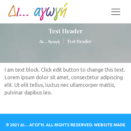
Test Header
|
Δι... Αγωγή
Test Header
I am text block. Click edit button to change this text. 
Lorem ipsum dolor sit amet, consectetur adipiscing 
elit. Ut elit tellus, luctus nec ullamcorper mattis, 
pulvinar dapibus leo.
® 2021 ΔΙ… ΑΓΩΓΉ. ALL RIGHTS RESERVED. WEBSITE MADE 