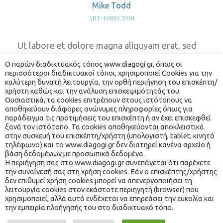
Mike Todd
ART-DIRECTOR
Ut labore et dolore magna aliquyam erat, sed 
diam voluptua. At vero eos et accusam et justo 
Ο παρών διαδικτυακός τόπος www.diagogi.gr, όπως οι 
duo dolores et ea rebum. Stet clita kasd 
περισσότεροι διαδικτυακοί τόποι, χρησιμοποιεί Cookies για την 
καλύτερη δυνατή λειτουργία, την ορθή περιήγηση του επισκέπτη/
gubergren, no sea takimata sanctus est Lorem 
χρήστη καθώς και την ανάλυση επισκεψιμότητάς του. 
ipsum dolor sit amet. Lorem ipsum dolor sit 
Ουσιαστικά, τα cookies επιτρέπουν στους ιστότοπους να 
αποθηκεύουν διάφορες ανώνυμες πληροφορίες όπως για 
amet, consetetur sadipscing elitr, sed diam 
παράδειγμα τις προτιμήσεις του επισκέπτη ή αν έχει επισκεφθεί 
nonumy eirmod tempor invidunt ut labore et 
ξανά τον ιστότοπο. Τα cookies αποθηκεύονται αποκλειστικά 
dolore magna aliquyam erat, sed diam 
στην συσκευή του επισκέπτη/χρήστη (υπολογιστή, tablet, κινητό 
τηλέφωνο) και το www.diagogi.gr δεν διατηρεί κανένα αρχείο ή 
voluptua.
βάση δεδομένων με προσωπικά δεδομένα.
 Η περιήγηση σας στο www.diagogi.gr συνεπάγεται ότι παρέχετε 
την συναίνεσή σας στη χρήση cookies. Εάν ο επισκέπτης/χρήστης 
δεν επιθυμεί χρήση cookies μπορεί να απενεργοποιήσει τη 
 λειτουργία cookies στον εκάστοτε περιηγητή (browser) που 
χρησιμοποιεί, αλλά αυτό ενδέχεται να επηρεάσει την ευκολία και 
την εμπειρία πλοήγησής του στο διαδικτυακό τόπο. 
® 2021 ΔΙ… ΑΓΩΓΉ. ALL RIGHTS RESERVED. WEBSITE MADE 