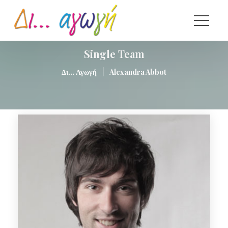
Single Team
|
Δι... Αγωγή
Alexandra Abbot