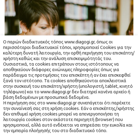
Ο παρών διαδικτυακός τόπος www.diagogi.gr, όπως οι 
περισσότεροι διαδικτυακοί τόποι, χρησιμοποιεί Cookies για την 
καλύτερη δυνατή λειτουργία, την ορθή περιήγηση του επισκέπτη/
χρήστη καθώς και την ανάλυση επισκεψιμότητάς του. 
Ουσιαστικά, τα cookies επιτρέπουν στους ιστότοπους να 
αποθηκεύουν διάφορες ανώνυμες πληροφορίες όπως για 
παράδειγμα τις προτιμήσεις του επισκέπτη ή αν έχει επισκεφθεί 
ξανά τον ιστότοπο. Τα cookies αποθηκεύονται αποκλειστικά 
στην συσκευή του επισκέπτη/χρήστη (υπολογιστή, tablet, κινητό 
τηλέφωνο) και το www.diagogi.gr δεν διατηρεί κανένα αρχείο ή 
βάση δεδομένων με προσωπικά δεδομένα.
 Η περιήγηση σας στο www.diagogi.gr συνεπάγεται ότι παρέχετε 
την συναίνεσή σας στη χρήση cookies. Εάν ο επισκέπτης/χρήστης 
δεν επιθυμεί χρήση cookies μπορεί να απενεργοποιήσει τη 
 λειτουργία cookies στον εκάστοτε περιηγητή (browser) που 
χρησιμοποιεί, αλλά αυτό ενδέχεται να επηρεάσει την ευκολία και 
την εμπειρία πλοήγησής του στο διαδικτυακό τόπο. 
® 2021 ΔΙ… ΑΓΩΓΉ. ALL RIGHTS RESERVED. WEBSITE MADE 