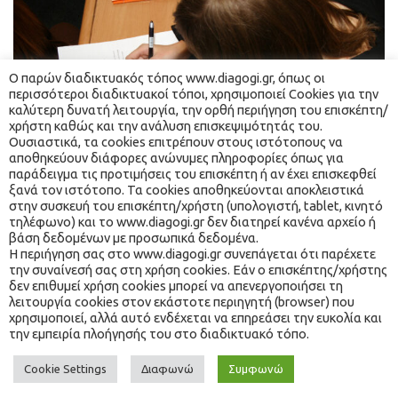
Ο παρών διαδικτυακός τόπος www.diagogi.gr, όπως οι 
περισσότεροι διαδικτυακοί τόποι, χρησιμοποιεί Cookies για την 
καλύτερη δυνατή λειτουργία, την ορθή περιήγηση του επισκέπτη/
χρήστη καθώς και την ανάλυση επισκεψιμότητάς του. 
Ουσιαστικά, τα cookies επιτρέπουν στους ιστότοπους να 
αποθηκεύουν διάφορες ανώνυμες πληροφορίες όπως για 
παράδειγμα τις προτιμήσεις του επισκέπτη ή αν έχει επισκεφθεί 
ξανά τον ιστότοπο. Τα cookies αποθηκεύονται αποκλειστικά 
στην συσκευή του επισκέπτη/χρήστη (υπολογιστή, tablet, κινητό 
τηλέφωνο) και το www.diagogi.gr δεν διατηρεί κανένα αρχείο ή 
βάση δεδομένων με προσωπικά δεδομένα.
 Η περιήγηση σας στο www.diagogi.gr συνεπάγεται ότι παρέχετε 
την συναίνεσή σας στη χρήση cookies. Εάν ο επισκέπτης/χρήστης 
δεν επιθυμεί χρήση cookies μπορεί να απενεργοποιήσει τη 
 λειτουργία cookies στον εκάστοτε περιηγητή (browser) που 
® 2021 ΔΙ… ΑΓΩΓΉ. ALL RIGHTS RESERVED. WEBSITE MADE 
χρησιμοποιεί, αλλά αυτό ενδέχεται να επηρεάσει την ευκολία και 
BY 
WEBKEY
την εμπειρία πλοήγησής του στο διαδικτυακό τόπο. 
Cookie Setting
Διαφωνώ
Συμφωνώ