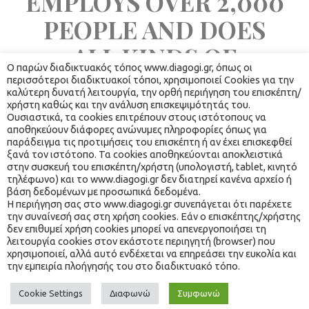
EMPLOYS OVER 2,000 
PEOPLE AND DOES 
ALL KINDS OF 
Ο παρών διαδικτυακός τόπος www.diagogi.gr, όπως οι 
AWESOME THINGS 
περισσότεροι διαδικτυακοί τόποι, χρησιμοποιεί Cookies για την 
καλύτερη δυνατή λειτουργία, την ορθή περιήγηση του επισκέπτη/
FOR THE LEICESTER 
χρήστη καθώς και την ανάλυση επισκεψιμότητάς του. 
Ουσιαστικά, τα cookies επιτρέπουν στους ιστότοπους να 
αποθηκεύουν διάφορες ανώνυμες πληροφορίες όπως για 
COMMUNITY.
παράδειγμα τις προτιμήσεις του επισκέπτη ή αν έχει επισκεφθεί 
ξανά τον ιστότοπο. Τα cookies αποθηκεύονται αποκλειστικά 
στην συσκευή του επισκέπτη/χρήστη (υπολογιστή, tablet, κινητό 
As a new WordPress user, you should go to 
your 
τηλέφωνο) και το www.diagogi.gr δεν διατηρεί κανένα αρχείο ή 
βάση δεδομένων με προσωπικά δεδομένα.
dashboard
 to delete this page and create new pages 
 Η περιήγηση σας στο www.diagogi.gr συνεπάγεται ότι παρέχετε 
for your content. Have fun!
την συναίνεσή σας στη χρήση cookies. Εάν ο επισκέπτης/χρήστης 
δεν επιθυμεί χρήση cookies μπορεί να απενεργοποιήσει τη 
 λειτουργία cookies στον εκάστοτε περιηγητή (browser) που 
χρησιμοποιεί, αλλά αυτό ενδέχεται να επηρεάσει την ευκολία και 
την εμπειρία πλοήγησής του στο διαδικτυακό τόπο. 
® 2021 ΔΙ… ΑΓΩΓΉ. ALL RIGHTS RESERVED. WEBSITE MADE 
BY 
WEBKEY
Cookie Setting
Διαφωνώ
Συμφωνώ