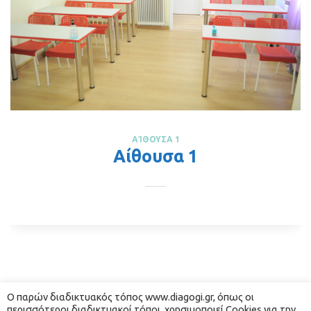
ΑΊΘΟΥΣΑ 1
Αίθουσα 1
1
Ο παρών διαδικτυακός τόπος www.diagogi.gr, όπως οι 
περισσότεροι διαδικτυακοί τόποι, χρησιμοποιεί Cookies για την 