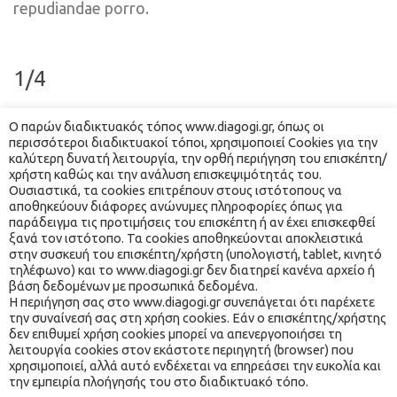
repudiandae porro.
1/4
Ο παρών διαδικτυακός τόπος www.diagogi.gr, όπως οι 
περισσότεροι διαδικτυακοί τόποι, χρησιμοποιεί Cookies για την 
καλύτερη δυνατή λειτουργία, την ορθή περιήγηση του επισκέπτη/
χρήστη καθώς και την ανάλυση επισκεψιμότητάς του. 
Ουσιαστικά, τα cookies επιτρέπουν στους ιστότοπους να 
Lorem ipsum dolor sit amet, consectetur adipisicing 
αποθηκεύουν διάφορες ανώνυμες πληροφορίες όπως για 
elit. Ut doloribus obcaecati incidunt quas iusto eos 
παράδειγμα τις προτιμήσεις του επισκέπτη ή αν έχει επισκεφθεί 
ξανά τον ιστότοπο. Τα cookies αποθηκεύονται αποκλειστικά 
nobis. Laudantium veniam, reprehenderit nemo alias 
στην συσκευή του επισκέπτη/χρήστη (υπολογιστή, tablet, κινητό 
ducimus, illo, omnis voluptas doloribus cupiditate 
τηλέφωνο) και το www.diagogi.gr δεν διατηρεί κανένα αρχείο ή 
βάση δεδομένων με προσωπικά δεδομένα.
repudiandae porro numquam?
 Η περιήγηση σας στο www.diagogi.gr συνεπάγεται ότι παρέχετε 
την συναίνεσή σας στη χρήση cookies. Εάν ο επισκέπτης/χρήστης 
δεν επιθυμεί χρήση cookies μπορεί να απενεργοποιήσει τη 
 λειτουργία cookies στον εκάστοτε περιηγητή (browser) που 
χρησιμοποιεί, αλλά αυτό ενδέχεται να επηρεάσει την ευκολία και 
την εμπειρία πλοήγησής του στο διαδικτυακό τόπο. 
® 2021 ΔΙ… ΑΓΩΓΉ. ALL RIGHTS RESERVED. WEBSITE MADE 