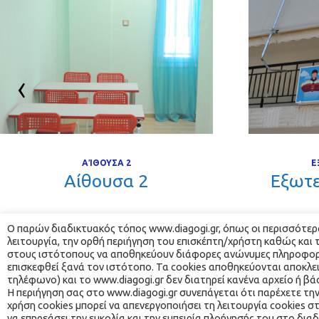
›
ΑΊΘΟΥΣΑ 2
Ε
 Αίθουσα 2 
 Εξωτ
Ο παρών διαδικτυακός τόπος www.diagogi.gr, όπως οι περισσότεροι
λειτουργία, την ορθή περιήγηση του επισκέπτη/χρήστη καθώς και 
στους ιστότοπους να αποθηκεύουν διάφορες ανώνυμες πληροφορίες
επισκεφθεί ξανά τον ιστότοπο. Τα cookies αποθηκεύονται αποκλεισ
τηλέφωνο) και το www.diagogi.gr δεν διατηρεί κανένα αρχείο ή 
 Η περιήγηση σας στο www.diagogi.gr συνεπάγεται ότι παρέχετε την
χρήση cookies μπορεί να απενεργοποιήσει τη λειτουργία cookies στ
® 
να επηρεάσει την ευκολία και την εμπειρία πλοήγησής του στο διαδ