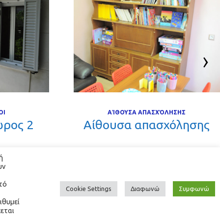
‹
ΟΙ
ΑΊΘΟΥΣΑ ΑΠΑΣΧΌΛΗΣΗΣ
ρος 2 
 Αίθουσα απασχόλησης 
 
ν 
τό 
Cookie Setting
Διαφωνώ
Συμφωνώ
θυμεί 
εται 
KEY