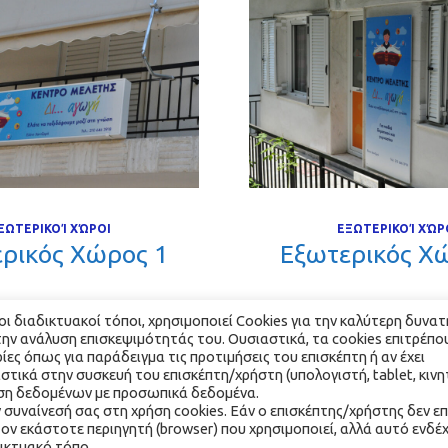
ΞΩΤΕΡΙΚΟΊ ΧΏΡΟΙ
ΕΞΩΤΕΡΙΚΟΊ ΧΏΡ
ερικός Χώρος 1 
 Εξωτερικός Χώ
 διαδικτυακοί τόποι, χρησιμοποιεί Cookies για την καλύτερη δυνατή
την ανάλυση επισκεψιμότητάς του. Ουσιαστικά, τα cookies επιτρέπου
 όπως για παράδειγμα τις προτιμήσεις του επισκέπτη ή αν έχει 
τικά στην συσκευή του επισκέπτη/χρήστη (υπολογιστή, tablet, κινη
βάση δεδομένων με προσωπικά δεδομένα.
 συναίνεσή σας στη χρήση cookies. Εάν ο επισκέπτης/χρήστης δεν επι
ον εκάστοτε περιηγητή (browser) που χρησιμοποιεί, αλλά αυτό ενδέχ
2021 ΔΙ… ΑΓΩΓΉ. ALL RIGHTS RESERVED. WEBSITE MADE BY 
WEB
ικτυακό τόπο. 