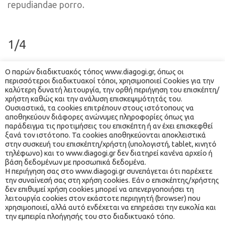
repudiandae porro.
1/4
Ο παρών διαδικτυακός τόπος www.diagogi.gr, όπως οι 
περισσότεροι διαδικτυακοί τόποι, χρησιμοποιεί Cookies για την 
καλύτερη δυνατή λειτουργία, την ορθή περιήγηση του επισκέπτη/
χρήστη καθώς και την ανάλυση επισκεψιμότητάς του. 
Ουσιαστικά, τα cookies επιτρέπουν στους ιστότοπους να 
Lorem ipsum dolor sit amet, consectetur adipisicing 
αποθηκεύουν διάφορες ανώνυμες πληροφορίες όπως για 
elit. Ut doloribus obcaecati incidunt quas iusto eos 
παράδειγμα τις προτιμήσεις του επισκέπτη ή αν έχει επισκεφθεί 
ξανά τον ιστότοπο. Τα cookies αποθηκεύονται αποκλειστικά 
nobis. Laudantium veniam, reprehenderit nemo alias 
στην συσκευή του επισκέπτη/χρήστη (υπολογιστή, tablet, κινητό 
ducimus, illo, omnis voluptas doloribus cupiditate 
τηλέφωνο) και το www.diagogi.gr δεν διατηρεί κανένα αρχείο ή 
βάση δεδομένων με προσωπικά δεδομένα.
repudiandae porro numquam?
 Η περιήγηση σας στο www.diagogi.gr συνεπάγεται ότι παρέχετε 
την συναίνεσή σας στη χρήση cookies. Εάν ο επισκέπτης/χρήστης 
δεν επιθυμεί χρήση cookies μπορεί να απενεργοποιήσει τη 
 λειτουργία cookies στον εκάστοτε περιηγητή (browser) που 
χρησιμοποιεί, αλλά αυτό ενδέχεται να επηρεάσει την ευκολία και 
την εμπειρία πλοήγησής του στο διαδικτυακό τόπο. 
® 2021 ΔΙ… ΑΓΩΓΉ. ALL RIGHTS RESERVED. WEBSITE MADE 