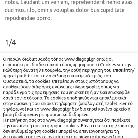
nobis. Laudantium veniam, reprehenderit nemo alias 
ducimus, illo, omnis voluptas doloribus cupiditate 
repudiandae porro.
1/4
Ο παρών διαδικτυακός τόπος www.diagogi.gr, όπως οι 
περισσότεροι διαδικτυακοί τόποι, χρησιμοποιεί Cookies για την 
καλύτερη δυνατή λειτουργία, την ορθή περιήγηση του επισκέπτη/
χρήστη καθώς και την ανάλυση επισκεψιμότητάς του. 
Ουσιαστικά, τα cookies επιτρέπουν στους ιστότοπους να 
Lorem ipsum dolor sit amet, consectetur adipisicing 
αποθηκεύουν διάφορες ανώνυμες πληροφορίες όπως για 
elit. Ut doloribus obcaecati incidunt quas iusto eos 
παράδειγμα τις προτιμήσεις του επισκέπτη ή αν έχει επισκεφθεί 
ξανά τον ιστότοπο. Τα cookies αποθηκεύονται αποκλειστικά 
nobis. Laudantium veniam, reprehenderit nemo alias 
στην συσκευή του επισκέπτη/χρήστη (υπολογιστή, tablet, κινητό 
ducimus, illo, omnis voluptas doloribus cupiditate 
τηλέφωνο) και το www.diagogi.gr δεν διατηρεί κανένα αρχείο ή 
βάση δεδομένων με προσωπικά δεδομένα.
repudiandae porro numquam?
 Η περιήγηση σας στο www.diagogi.gr συνεπάγεται ότι παρέχετε 
την συναίνεσή σας στη χρήση cookies. Εάν ο επισκέπτης/χρήστης 
δεν επιθυμεί χρήση cookies μπορεί να απενεργοποιήσει τη 
 λειτουργία cookies στον εκάστοτε περιηγητή (browser) που 