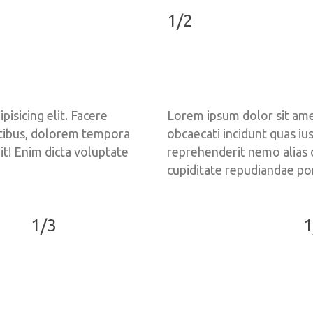
1/2
isicing elit. Facere 
Lorem ipsum dolor sit amet,
atibus, dolorem tempora 
obcaecati incidunt quas iu
t! Enim dicta voluptate 
reprehenderit nemo alias d
cupiditate repudiandae p
1/3
1