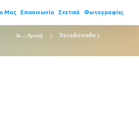
 
 
 
έα Μας
Επικοινωνία
Σχετικά
Φωτογραφίες
Δι... Αγωγή
Breadcrumbs 2
|