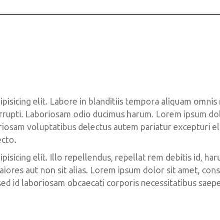
pisicing elit. Labore in blanditiis tempora aliquam omnis
rrupti. Laboriosam odio ducimus harum. Lorem ipsum dolor 
oriosam voluptatibus delectus autem pariatur excepturi e
cto.
sicing elit. Illo repellendus, repellat rem debitis id, ha
res aut non sit alias. Lorem ipsum dolor sit amet, consec
sed id laboriosam obcaecati corporis necessitatibus saep