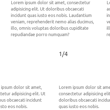
Lorem ipsum dolor sit amet, consectetur 
L
adipisicing elit. Ut doloribus obcaecati 
a
incidunt quas iusto eos nobis. Laudantium 
i
veniam, reprehenderit nemo alias ducimus, 
v
illo, omnis voluptas doloribus cupiditate 
i
repudiandae porro numquam?
r
1/4
ipsum dolor sit amet, 
Lorem ipsum dolor sit amet
etur adipisicing elit. Ut 
consectetur adipisicing elit
bus obcaecati incidunt 
doloribus obcaecati incidun
sto eos nobis. 
quas iusto eos nobis. 