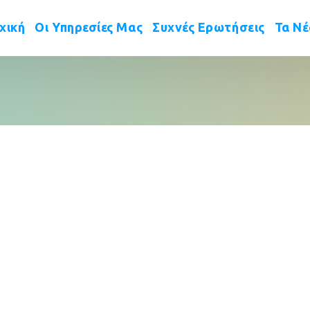
 
 
 
χική
Οι Υπηρεσίες Μας
Συχνές Ερωτήσεις
Τα Ν