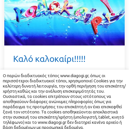
 Καλό καλοκαίρι!!!!! 
Ο παρών διαδικτυακός τόπος www.diagogi.gr, όπως οι 
Το κέντρο μελέτης Δι… Αγωγή σας εύχεται 
περισσότεροι διαδικτυακοί τόποι, χρησιμοποιεί Cookies για την 
καλό καλοκαίρι και καλές διακοπές!! 
καλύτερη δυνατή λειτουργία, την ορθή περιήγηση του επισκέπτη/
χρήστη καθώς και την ανάλυση επισκεψιμότητάς του. 
Ραντεβού και πάλι τον Σεπτεέμβριο!!!
Ουσιαστικά, τα cookies επιτρέπουν στους ιστότοπους να 
αποθηκεύουν διάφορες ανώνυμες πληροφορίες όπως για 
παράδειγμα τις προτιμήσεις του επισκέπτη ή αν έχει επισκεφθεί 
ξανά τον ιστότοπο. Τα cookies αποθηκεύονται αποκλειστικά 
Read More
στην συσκευή του επισκέπτη/χρήστη (υπολογιστή, tablet, κινητό 
τηλέφωνο) και το www.diagogi.gr δεν διατηρεί κανένα αρχείο ή 
βάση δεδομένων με προσωπικά δεδομένα.